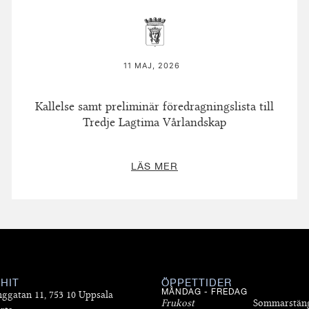
11 MAJ, 2026
Kallelse samt preliminär föredragningslista till
Tredje Lagtima Vårlandskap
LÄS MER
 HIT
ÖPPETTIDER
MÅNDAG - FREDAG
nggatan 11, 753 10 Uppsala
Frukost
Sommarstän