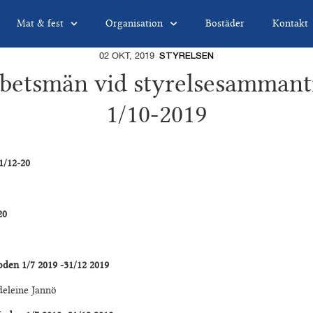
Mat & fest
Organisation
Bostäder
Kontakt
02 OKT, 2019
STYRELSEN
betsmän vid styrelsesammant
1/10-2019
31/12-20
20
den 1/7 2019 -31/12 2019
eleine Jannö