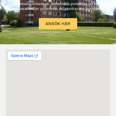
www.nationsgardarna.se. Ämbetsmän premieras vid ansökan
och barnfamiljer prioriteras vid ansökan om lägenheter.
ANSÖK HÄR