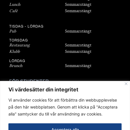
Lunch
Sommarstängt
Café
Sommarstängt
TISDAG - LÖRDAG
Pub
Sommarstängt
TORSDAG
Restaurang
Sommarstängt
Klubb
Sommarstängt
LÖRDAG
Brunch
Sommarstängt
FÖR STUDENTER
Bli medlem
Vi värdesätter din integritet
Bostäder
Vi använder cookies för att förbättra din webbupplevelse
Föreningar
på den här webbplatsen. Genom att klicka på "Acceptera
Sittningar
alla" samtycker du till vår användning av cookies.
Stipendier
Q-shop
Acceptera alla