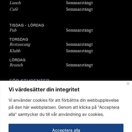
Lunch
Sommarstängt
Café
Sommarstängt
TISDAG - LÖRDAG
Pub
Sommarstängt
TORSDAG
Restaurang
Sommarstängt
Klubb
Sommarstängt
LÖRDAG
Brunch
Sommarstängt
FÖR STUDENTER
Bli medlem
Vi värdesätter din integritet
Bostäder
Vi använder cookies för att förbättra din webbupplevelse
Föreningar
på den här webbplatsen. Genom att klicka på "Acceptera
Sittningar
alla" samtycker du till vår användning av cookies.
Stipendier
Q-shop
Acceptera alla