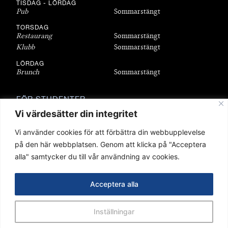
TISDAG - LÖRDAG
Pub
Sommarstängt
TORSDAG
Restaurang
Sommarstängt
Klubb
Sommarstängt
LÖRDAG
Brunch
Sommarstängt
FÖR STUDENTER
Bli medlem
Vi värdesätter din integritet
Bostäder
Vi använder cookies för att förbättra din webbupplevelse
Föreningar
på den här webbplatsen. Genom att klicka på "Acceptera
Sittningar
alla" samtycker du till vår användning av cookies.
Stipendier
Q-shop
Acceptera alla
Copyright 2025 © Stockholms Nation. Webb av
Dreamify
.
Inställningar