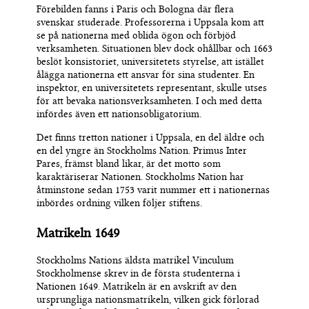
Förebilden fanns i Paris och Bologna där flera
svenskar studerade. Professorerna i Uppsala
kom att
se
på nationerna med oblida ögon och förbjöd
verksamheten. Situationen blev
dock
ohållbar och 1663
beslöt konsistoriet, universitetets styrelse, att istället
ålägga nationerna ett ansvar för sina studenter. En
inspektor, en universitetets representant, skulle utses
för att bevaka nationsverksamheten. I och med detta
infördes även ett nationsobligatorium.
Det finns tretton nationer i Uppsala, en del äldre och
en del yngre än Stockholms Nation. Primus Inter
Pares
,
f
rämst bland likar, är det motto som
karaktäriserar Nationen. Stockholms Nation har
åtminstone sedan 1753 varit nummer
ett
i nationernas
inbördes ordning vilken följer stiftens.
Matrikeln 1649
Stockholms Nations äldsta matrikel Vinculum
Stockholmense skrev in de första studenterna i
Nationen 1649. Matrikeln är en avskrift av den
ursprungliga nationsmatrikeln, vilken gick förlorad