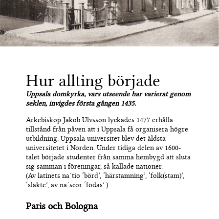
Hur allting började
Uppsala domkyrka
,
vars utseende har varierat
genom
seklen,
invigdes första gången 1435.
Ärkebiskop Ja
k
ob Ulvsson lyckades 1477 erhålla
tillstånd från påven att i Uppsala få organisera högre
utbildning. Uppsala universitet blev det äldsta
universitetet i
N
orden. Under tidiga delen av 1600-
talet började studenter från samma hembygd att sluta
sig samman i föreningar, så kallade nationer.
(
Av
latinets
na´tio ‘börd’, ‘härstamning’, ‘folk(stam)’,
‘släkte’, av na´scor ‘födas’
.
)
Paris och Bologna