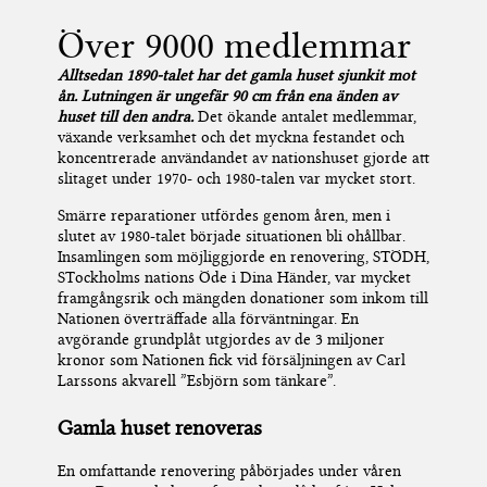
Över 9000 medlemmar
Alltsedan 1890-talet har det gamla huset sjunkit mot
ån. Lutningen är ungefär 90 cm från ena änden av
huset till den andra.
Det
ökande antalet medlemmar,
växande verksamhet och
det
myckna festandet och
koncentrerade användandet av
n
ationshuset gjorde att
slitaget under 1970- och 1980-talen var
mycket
stort
.
Smärre reparationer utfördes genom åren, men i
slutet av 1980-talet började situationen bli
ohållbar
.
Insamlingen som
möjliggjorde
en
renovering
, STÖDH,
S
T
ockholms
nations Öde i Dina Händer,
var mycket
framgångsrik och
m
ängden donationer som
inkom till
Nationen överträffade alla förväntningar.
En
avgörande grundplåt utgjordes av de 3 miljoner
kronor som
N
ationen fick vid försäljningen av Carl
Larssons akvarell ”Esbjörn som tänkare”.
Gamla huset renoveras
En omfattande r
enovering påbörjades under våren