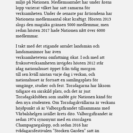
miljö på Nationen.
Medlemsantalet har under årens
lopp varierat vilket
har
satt
ramarna
för
verksamheten
.
Under de senaste par årtion
d
ena
har
Nationens medlemsantal ökat kraftigt
. Hösten 2013
slogs den magiska gränsen 5000 medlemmar, men
redan hösten 2017 hade Nationen nått över 6000
medlemmar.
I takt med
det stigande antalet landsmän och
landsmaninnor
har även
verksamhetetens
omfattning
ökat.
I och med att
frukostverksamheten invigdes hösten 2012 står
idag
nationshuset öppet från
tidig
morgon
till
sen
kväll nästan varje dag i veckan
,
och
nationshuset är
fortsatt
en samlingsplats för
umgänge, studier och fest.
Torsdagarna
har
liksom
tidigare
en särskild plats
,
och det är just
Torsdagsklubben som snabbt gör Nationen känd för
den nya studenten.
Om Torsdagskvällarna
är
veckans
höjdpunkt så
är
Valborgsfirandet tillsammans med
Vårbalshelgen istället årets dito. Valborgsfirandet
är
sedan 1974
synonymt med en storslagen
Champagnegalopp,
och
sedan 2016 har
tvådagarsfestivalen ”Stocken Garden” satt
än