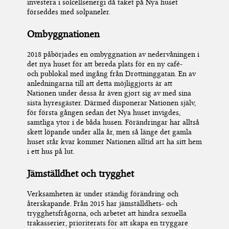
investera i solcellsenergi då taket på Nya huset
förseddes med solpaneler.
Ombyggnationen
2018 påbörjades en ombyggnation av nedervåningen i
det nya huset för att bereda plats för en ny
café-
och
publokal med ingång från Drottninggatan.
En av
anledningarna till att detta möjliggjorts är att
Nationen under dessa år även gjort sig av med sina
sista hyresgäster. Därmed disponerar Nationen själv,
för första gången sedan det Nya huset invigdes,
samtliga ytor i de båda husen.
Förändringar har alltså
skett löpande under alla år, men
s
å länge det gamla
huset står kvar kommer Nationen alltid at
t ha sitt hem
i ett hus på lut.
Jämställdhet och trygghet
Verksamheten är under ständig förändring och
återskapande.
Från 2015 har jämställdhets- och
trygghetsfrågorna, och arbetet att hindra sexuella
trakasserier
,
prioriterats
för att skapa en tryggare