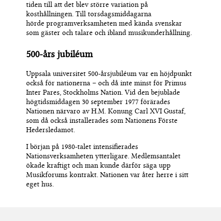
tiden till att det blev större variation på
kosthållningen.
Till torsdagsmiddagarna
hörde
programverksamhet
en med
kända svenskar
som gäster
och talare
och ibland
musikunderhållning
.
500-års jubiléum
Uppsala universitet 500-årsjubiléum var en höjdpunkt
också för nationerna – och då inte minst för Primus
Inter Pares, Stockholms
N
ation. Vid den bejublade
högtidsmiddagen
30
september 1977 förärades
Nationen närvaro av H.M. Konung Carl XVI Gustaf,
som då också installerades som Nationens Förste
Hedersledamot.
I början på 1980-talet intensifierades
Nationsverksamheten
ytterligare
. Medlemsantalet
ökade kraftigt och man
kunde
därför
säga
upp
Musikforums kontrakt.
Nationen var åter herre i sitt
eget hus.