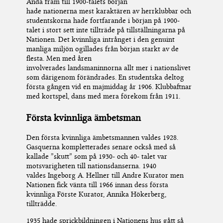
Ä
nda fram till 1900-talets början
hade
n
atione
rna
mest karaktären av
herrklubb
ar
och
studentskorna
hade
fortfarande i början på 1900-
talet
i stort sett
inte tillträde
på
tillställningarna på
Nationen. Det kvinnliga intrånget i den genuint
manliga miljö
n
ogillades
från början
starkt av de
flesta. Men med åren
involverades
landsmaninnorna
allt mer i nationslivet
som därigenom förändrades
.
En studentska deltog
första gången vid en majmiddag år 1906.
Klubbaftnar
med kortspel, dans m
ed mera
förekom från 1911.
Första kvinnliga ämbetsman
Den f
örsta kvinnliga ämbetsma
n
n
en
valdes 1928.
Gas
qu
erna
kompletterades
senare
också
med s
å
kallade
”
s
kutt” som på 1930- och 40- talet var
motsvarigheten till nationsdanserna.
1940
valdes
Ingeborg A. Hellner
till Andre Kurator men
Nationen fick vänta till 1966 innan dess första
kvinnliga Förste Kurator, Annika Hökerberg,
tillträdde.
1935 hade sprickbildningen i
N
ationens
hus gått så