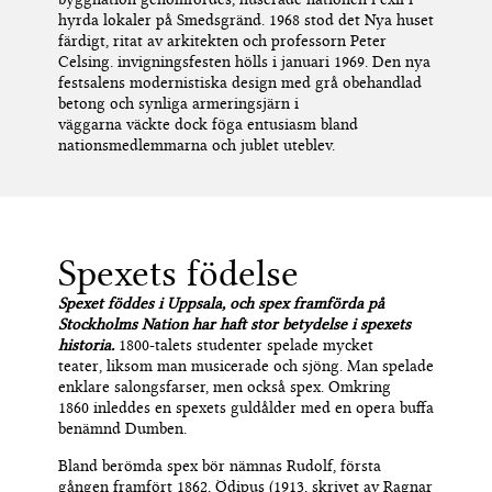
hyrda lokaler på Smedsgränd.
1968 stod det Nya huset
färdigt, ritat av arkitekt
en
och professor
n
Peter
Celsing
.
invigningsfesten
hölls i januari 1969
.
Den nya
festsalen
s
modernistiska design med grå obehandlad
betong och
synliga armeringsjärn i
väggarna
väckte
dock
föga e
ntusiasm bland
nationsmedlemmarna och jublet uteblev.
Spexets födelse
Spexet föddes i Uppsala
, och spex framförda på
Stockholms Nation har haft stor betydelse i spex
ets
historia
.
1800-talets studenter spelade mycket
teater
,
liksom man musicerade och sjöng. Man spelade
enklare salongsfarser, men också spex. Omkring
186
0
inleddes en spexets guldålder med en opera buffa
benämnd Dumben.
Bland berömda spex bör nämnas Rudolf, första
gången framfört 1862,
Ödipus
(1913, skrivet av Ragnar