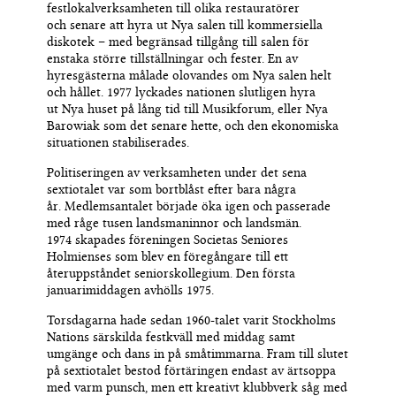
festlokalverksamheten till olika
restauratörer
och
senare
att
hyra ut Nya s
alen till kommersiella
diskotek
–
med begränsad tillgång
till salen
för
enstaka större tillställningar och fester.
En av
hyresgästerna målade olovandes om Nya salen helt
och hållet
.
1977
lyckades
nationen
slutligen
hyra
ut
Nya
huset på lång tid till Musikforum
,
eller Nya
Barowiak som det senare hette
, och den ekonomiska
situationen stabiliserades
.
Politiseringen av verksamheten under det sena
sextiotalet var som bortblåst efter bara några
år
.
M
edlemsantalet började öka igen och
passerade
med råge tusen
landsmaninnor
och landsmän.
197
4
skapades föreningen Societas Seniores
Holmienses som blev en föregångare till ett
återuppståndet seniorskollegium.
Den första
januarimiddagen avhölls 1975.
Torsdagar
na
hade
sedan 1960-talet varit Stockholms
Nations
särskilda
festkväll
med middag samt
umgänge och dans in på småtimmarna.
Fram till slutet
på sextiotalet bestod förtäringen endast av ärtsoppa
med varm punsch
,
men
ett
kreativ
t
klubb
verk
såg med