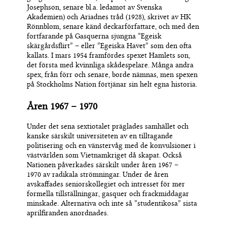
Josephson, senare bl.a. ledamot av Svenska
Akademien) och Ariadnes tråd (1928), skrivet av
HK
Rönnblom, senare känd deckarförfattare, och
med den
fortfarande
på Gasquerna
sjungna ”Egeisk
skärgårdsflirt”
– eller ”Egeiska Havet” som den ofta
kallats
.
I mars 1954 framfördes spexet Hamlets son,
det första med kvinnliga skådespelare. Många andra
spex, från förr och senare, borde nämnas, men spexen
på Stockholms
N
ation förtjänar sin helt egna historia.
Åren 19
67 – 1970
Under det sena sextiotalet präglades samhället och
kanske särskilt universiteten av
en tilltagande
politisering
och
en
vänstervåg
med
de konvulsioner i
västvärlden som Vietnamkriget då skapat.
Också
N
ationen påverkades
särskilt
under åre
n 19
67 –
1970
av radikala strömningar. Under de åren
avskaffades seniorskollegiet och intresset för mer
formella tillställningar
,
gas
qu
er
och frackmiddagar
minskade
.
Alternativa
och
inte så ”studentikosa” sista
aprilfiranden anordnades.