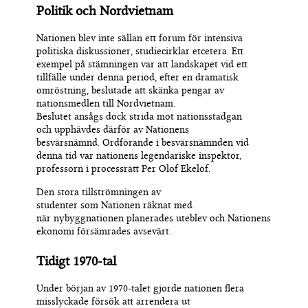
Politik och Nordvietnam
Nationen
blev inte sällan ett forum för intensiva
politiska diskussioner
, studiecirklar et
c
etera
.
Ett
e
xempel på stämningen
var
att landskapet vid ett
tillfälle
under denna period
,
efter en dramatisk
omröstning
,
beslutade
att
skänka pengar
av
nationsmedlen
till
Nordvietnam
.
Beslutet
ansågs
dock
strida mot nationsstadgan
och
upphävdes därför av
Nationens
besvärsnämnd
.
Ordförande i besvärsnämnden
vid
denna tid
var nationens legendarisk
e
inspektor,
professorn i processrätt Per Olof Ekelöf.
Den stora tillströmningen av
studenter
som
N
ationen
räknat med
när
ny
byggnatione
n
planerades
uteblev
och Nationens
ekonomi försämrades avsevärt.
Tidigt 1970-tal
Under början av
19
70-talet gjorde nationen flera
misslyckade försök att
arrendera ut