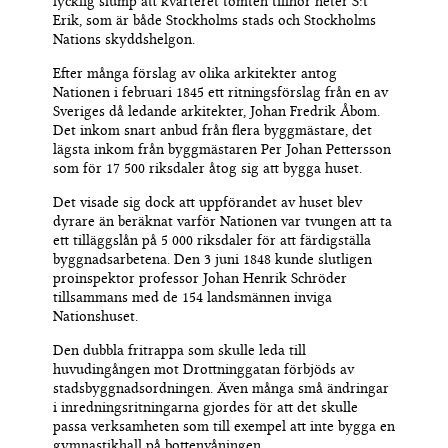
lycklig slump att kvarteret tomten tillhör heter S:t
Erik
,
som är både Stockholms stads och Stockholms
Nations skyddshelgon.
Efter många förslag av olika arkitekter antog
Nationen i februari 1845 ett ritningsförslag från en av
Sveriges då ledande arkitekter, Johan Fredrik Åbom.
Det inkom snart anbud från flera byggmästare, det
lägsta inkom från byggmästaren Per Johan Pettersson
som för 17 500 riksdaler åtog sig att bygga huset.
Det visade sig dock att uppförandet av huset blev
dyrare än beräknat varför Nationen var tvungen att ta
ett tilläggslån på 5 000 riksdaler för att färdigställa
byggnadsarbetena. Den 3 juni 1848 kunde slutligen
proinspektor professor Johan Henrik Schröder
tillsammans med de 154 landsmännen inviga
Nationshuset.
Den dubbla fritrappa som skulle
leda
till
huvudingången mot Drottninggatan
förbjöds av
stadsbyggnadsordningen
.
Även många små ändringar
i inredningsritningarna gjordes för att det skulle
passa verksamheten som till exempel att inte bygga en
gymnastikhall på bottenvåningen.