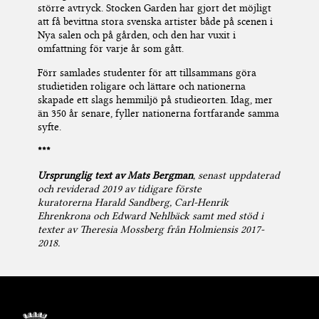
större
avtryck. Stocken Garden har gjort det möjligt
att få bevittna stora svenska artister både på scenen i
Nya salen och på gården, och
den
har vuxit i
omfattning för varje år som gått.
Förr samlades studenter för att tillsammans göra
studietiden roligare
och lättare
och nationerna
skapade e
tt
slags hemmiljö
på studieorten
. I
dag, mer
än 350 år senare, fyller nationerna
fortfarande samma
syfte.
***
Ursprunglig text av Mats Bergman
, senast uppdaterad
och reviderad 2019 av
tidigare förste
kuratorerna
Harald Sandberg, Carl-Henrik
Ehrenkrona
och
Edward Nehlbäck
samt med stöd i
texter av Theresia Mossberg från Holmiensis 2017-
2018.