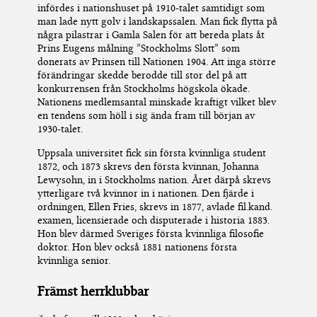
infördes i nationshuset på 1910-talet samtidigt som
man lade nytt golv i landsk
a
p
ssalen
. Man fick flytta på
några pilastrar i Gamla Salen för att bereda plats åt
Prins Eugens målning ”Stockholms Slott” som
donerats av Prinsen till Nationen 1904. Att inga större
förändringar skedde berodde till stor del på att
konkurrensen från Stockholms högskola ökade.
Nationens medlemsantal minskade kraftigt vilket blev
en tendens som höll i sig ända fram till början av
1930-talet.
Uppsala universitet fick sin första kvinnliga student
1872
, och 1873 skrevs den första kvinnan, Johanna
Lewysohn
,
in i Stockholms nation. Året därpå skrevs
ytterligare två kvinnor in i nationen
.
Den fjärde i
ordningen, Ellen Fries, skrevs in 1877
,
avlade fil.kand.
examen, licensierade
och disputerade i historia 1883.
Hon blev därmed Sveriges första kvinnliga filosofie
doktor.
Hon blev också 1881 nationens första
kvinnliga senior.
Främst herrklubbar