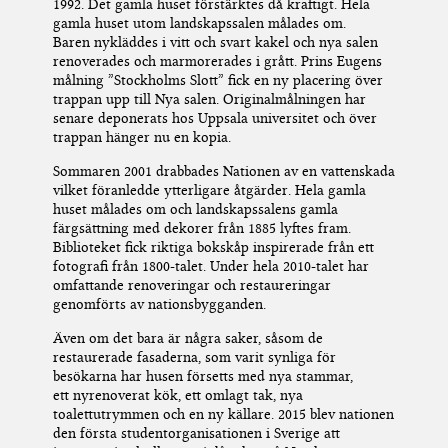
1992. Det gamla huset förstärktes
då
kraftigt. Hela
gamla huset utom landskapssalen målades om.
Baren
ny
kläddes i vitt och svart kakel och nya salen
renoverades och marmorerades i grått.
Prins Eugens
målning ”Stockholms Slott” fick en ny placering över
trappan upp till Nya salen. Originalmålningen har
senare deponerats hos Uppsala universitet och över
trappan hänger
nu
en kopia.
Sommaren 2001 drabbades Nationen av en vattenskada
vilket föranledde
ytterligare åtgärder
. Hela gamla
huset målades om och lan
d
skapssalens gamla
färgsättning med dekorer från 1885 lyftes fram.
Biblioteket fick riktiga bokskåp inspirerad
e
från
ett
fotografi från 1800-talet.
Under
hela
2010-talet har
omfattande renoveringar och restaureringar
genomförts
av
nationsbygganden
.
Ä
ven om det
bara är några saker, såsom de
restaurerade fasaderna
,
som varit synliga för
besökarna har husen försetts med nya stammar,
ett
nyrenoverat
kök, ett omlagt tak, nya
toalettutrymmen
och e
n
ny källare. 2015 blev nationen
den första studentorganisationen i Sverige att