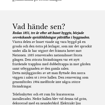
Vad hände sen?
Redan 1851, tre år efter
att huset byggts,
började
oroväckande sprickbildningar påträffas i byggnaden.
Västra delen av huset visade sig vara byggd på en
grusås och den östra på lerlager
,
som när det spruckit
under alla år har utgjort det främsta hotet mot
Nationen. 1885 renoverades nationshuset första
gången. Den största förändringen var ett nytt
fristående trapphus med dubbeltrappa in mot gården
samt utbyggnaden av den gamla salen
.
Detta
möjliggjordes av att man flyttade den norra
väggen i salen ut i övre hallen. Den renovering som
genomfördes 1904 medförde inte några större
förändringar.
Telefonhytter och ett rum för kuratorerna
installerades. Nedre hallen blev vid denna tid grön
,
dekorerad
med en neanderb
å
rd. Elektriskt ljus