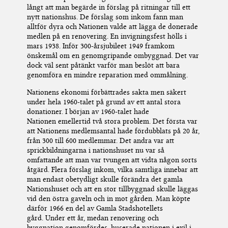
långt att man begärde in förslag på ritningar till ett
nytt nationshus. De förslag som inkom fann man
alltför dyra och Nationen valde att lägga
de
donerade
medlen på en renovering. En invigningsfest hölls i
mars 1938.
Inför 300-årsjubileet 1949 framkom
önskemål om en genomgripande ombyggnad. Det var
dock väl sent påtänkt varför man beslöt att bara
genomföra en mindre reparation med ommålning.
Nationens ekonomi förbättrades sakta men säkert
under hela 1960-talet på grund av ett antal stora
donationer.
I början
av
1960-talet hade
Nationen
emellertid
två stora problem. Det första var
att Nationens medlemsantal hade fördubblats på 20 år,
från 300 till 600 medlemmar. Det andra var att
sprickbildningarna
i nationshuset
nu var så
omfattande att man var tvungen att vidta någon sorts
åtgärd. Flera förslag inkom, vilka samtliga innebar att
man endast obetydligt skulle förändra det gamla
Nationshuset och att en stor tillbyggnad skulle läggas
vid den östra gaveln och in mot gården. Man köpte
därför 1966 en del av Gamla Stadshotellets
gård.
Under ett år, m
edan renovering och
byggnation
genomfördes, huserade nationen i exil i