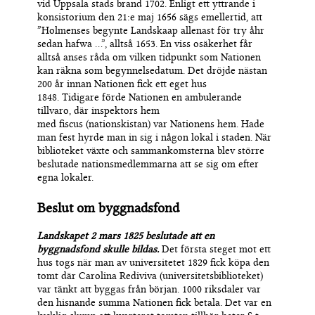
vid Uppsala stads brand 1702. Enligt ett yttrande i
konsistorium den 21:e maj 1656 sägs emellertid, att
”Holmenses begynte Landskaap allenast för try åhr
sedan hafwa …”, alltså 1653. En viss osäkerhet får
alltså anses råda om vilken tidpunkt som Nationen
kan räkna som begynnelsedatum. Det dröjde nästan
200 år innan Nationen fick ett eget hus
1848.
Tidigare
förde Nationen en ambulerande
tillvaro
,
där inspektors hem
med
fiscus
(
nationskistan
)
var Nationens hem. Hade
man fest hyrde man in sig i någon lokal i staden. När
biblioteket växte och sammankomsterna blev större
beslutade nationsmedlemmarna att se sig om efter
egna lokaler.
Beslut om
byggnadsfond
Landskapet 2 mars 1825 beslutade att en
byggnadsfond skulle bildas.
Det första steget mot ett
hus togs när man av universitetet 1829 fick köpa den
tomt där Carolina Rediviva (universitetsbiblioteket)
var tänkt att byggas från början. 1000 riksdaler var
den hisnande summa Nationen fick betala. Det var en