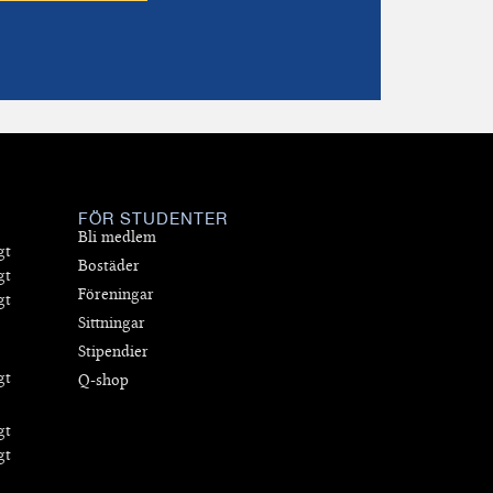
FÖR STUDENTER
Bli medlem
gt
Bostäder
gt
Föreningar
gt
Sittningar
Stipendier
gt
Q-shop
gt
gt