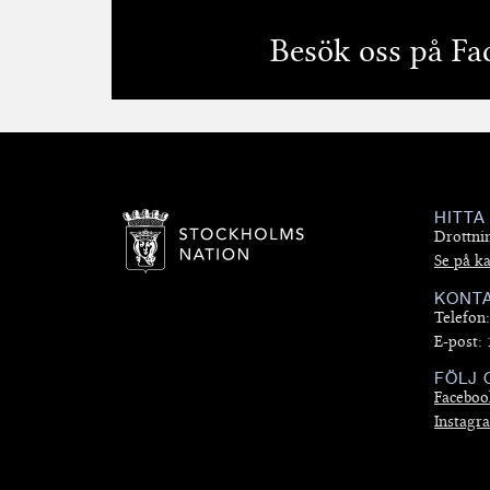
Besök oss på Fa
HITTA
Drottni
Se på ka
KONT
Telefon
E-post:
FÖLJ 
Faceboo
Instagr