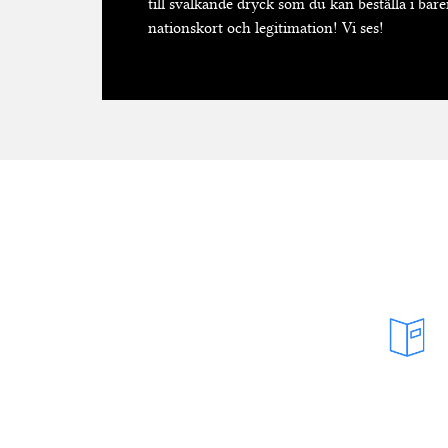
till svalkande dryck som du kan beställa i bar
nationskort och legitimation! Vi ses!
1. Börja med Holmia
Avnjut en middag på Restaurang Holmiana
din kväll hos o