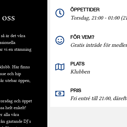
ÖPPETTIDER
 oss
Torsdag, 21:00 - 01:00 (21
så är det våra
FÖR VEM?
ssionella
Gratis inträde för medle
par vi en stämning
PLATS
 klubb. Här finns
Klubben
house och hip
år utebar öppen,
PRIS
Fri entré till 21:00, däref
torsdag och öppet
sa helt enkelt!
r alla våra
från gästande DJ’s