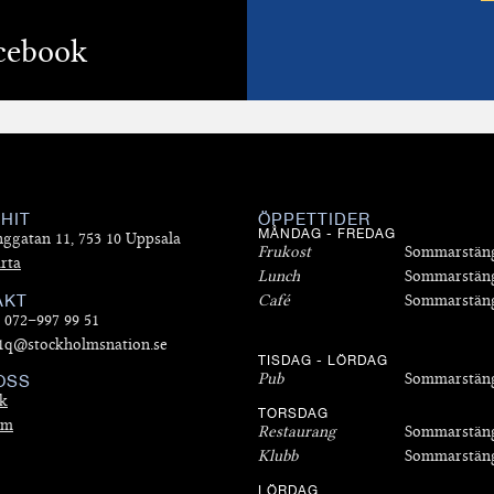
cebook
 HIT
ÖPPETTIDER
MÅNDAG - FREDAG
nggatan 11, 753 10 Uppsala
Frukost
Sommarstän
rta
Lunch
Sommarstän
AKT
Café
Sommarstän
: 072–997 99 51
 1q@stockholmsnation.se
TISDAG - LÖRDAG
Pub
Sommarstän
OSS
k
TORSDAG
am
Restaurang
Sommarstän
Klubb
Sommarstän
LÖRDAG