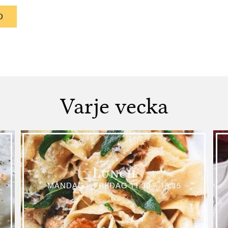
D
Varje vecka
Lunch
MÅNDAG – FREDAG 11.30 – 13.15