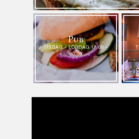
Pub
TISDAG – LÖRDAG 17.00 –
T
00.00