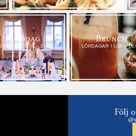
Middag
Brunch
ORSDAG 18.00 – 21.00
LÖRDAGAR 11.00 – 16.
Följ 
@s