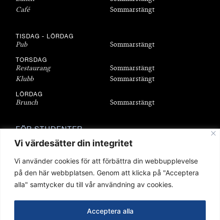
Café
Sommarstängt
TISDAG - LÖRDAG
Pub
Sommarstängt
TORSDAG
Restaurang
Sommarstängt
Klubb
Sommarstängt
LÖRDAG
Brunch
Sommarstängt
FÖR STUDENTER
Bli medlem
Vi värdesätter din integritet
Bostäder
Vi använder cookies för att förbättra din webbupplevelse
Föreningar
på den här webbplatsen. Genom att klicka på "Acceptera
Sittningar
alla" samtycker du till vår användning av cookies.
Stipendier
Q-shop
Acceptera alla