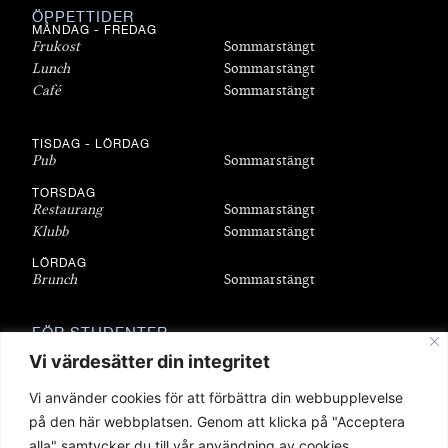
ÖPPETTIDER
MÅNDAG - FREDAG
Frukost
Sommarstängt
Lunch
Sommarstängt
Café
Sommarstängt
TISDAG - LÖRDAG
Pub
Sommarstängt
TORSDAG
Restaurang
Sommarstängt
Klubb
Sommarstängt
LÖRDAG
Brunch
Sommarstängt
FÖR STUDENTER
Bli medlem
Vi värdesätter din integritet
Bostäder
Vi använder cookies för att förbättra din webbupplevelse
Föreningar
på den här webbplatsen. Genom att klicka på "Acceptera
Sittningar
alla" samtycker du till vår användning av cookies.