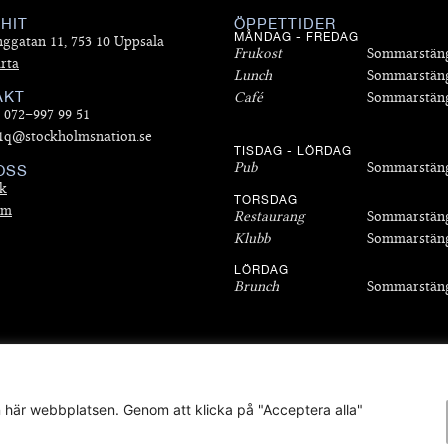
 HIT
ÖPPETTIDER
MÅNDAG - FREDAG
nggatan 11, 753 10 Uppsala
Frukost
Sommarstän
rta
Lunch
Sommarstän
AKT
Café
Sommarstän
: 072–997 99 51
 1q@stockholmsnation.se
TISDAG - LÖRDAG
Pub
Sommarstän
OSS
k
TORSDAG
am
Restaurang
Sommarstän
Klubb
Sommarstän
LÖRDAG
Brunch
Sommarstän
ify
.
n här webbplatsen. Genom att klicka på "Acceptera alla"