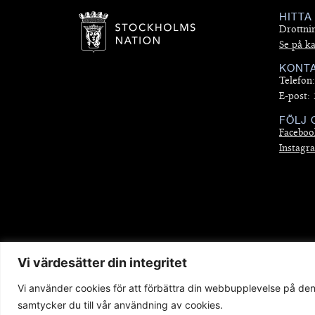
HITTA
Drottni
Se på ka
KONT
Telefon
E-post:
FÖLJ 
Faceboo
Instagr
Vi värdesätter din integritet
Copyright 2025 © Stockholms Nation. Webb av
Dream
Vi använder cookies för att förbättra din webbupplevelse på de
samtycker du till vår användning av cookies.