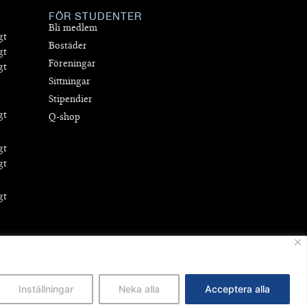
FÖR STUDENTER
Bli medlem
gt
Bostäder
gt
Föreningar
gt
Sittningar
Stipendier
gt
Q-shop
gt
gt
gt
Primus Inter Pares
Inställningar
Neka alla
Acceptera alla