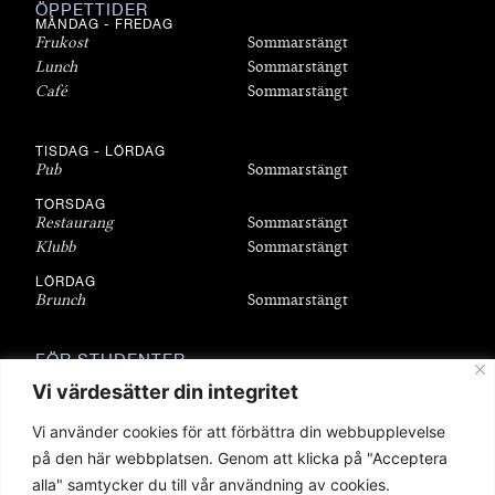
ÖPPETTIDER
MÅNDAG - FREDAG
Frukost
Sommarstängt
Lunch
Sommarstängt
Café
Sommarstängt
TISDAG - LÖRDAG
Pub
Sommarstängt
TORSDAG
Restaurang
Sommarstängt
Klubb
Sommarstängt
LÖRDAG
Brunch
Sommarstängt
FÖR STUDENTER
Bli medlem
Vi värdesätter din integritet
Bostäder
Vi använder cookies för att förbättra din webbupplevelse
Föreningar
på den här webbplatsen. Genom att klicka på "Acceptera
Sittningar
alla" samtycker du till vår användning av cookies.
Stipendier