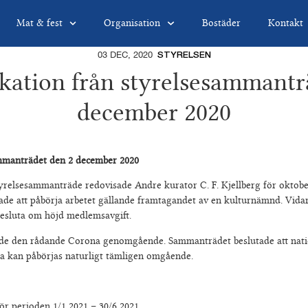
Mat & fest
Organisation
Bostäder
Kontakt
03 DEC, 2020
STYRELSEN
tion från styrelsesammantr
december 2020
mmanträdet den 2 december 2020
tyrelsesammanträde redovisade Andre kurator C. F. Kjellberg för okto
tade att påbörja arbetet gällande framtagandet av en kulturnämnd. Vidar
besluta om höjd medlemsavgift.
e den rådande Corona genomgående. Sammanträdet beslutade att nation
tta kan påbörjas naturligt tämligen omgående.
för perioden 1/1 2021 – 30/6 2021