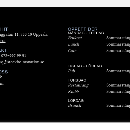
 HIT
ÖPPETTIDER
MÅNDAG - FREDAG
nggatan 11, 753 10 Uppsala
Frukost
Sommarstän
rta
Lunch
Sommarstän
AKT
Café
Sommarstän
: 072–997 99 51
 1q@stockholmsnation.se
TISDAG - LÖRDAG
Pub
Sommarstän
OSS
k
TORSDAG
am
Restaurang
Sommarstän
Klubb
Sommarstän
LÖRDAG
Brunch
Sommarstän