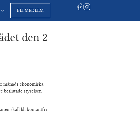
BLI MEDLEM
ädet den 2
ber månads ekonomiska
e beslutade styrelsen
en skall bli kontantfri