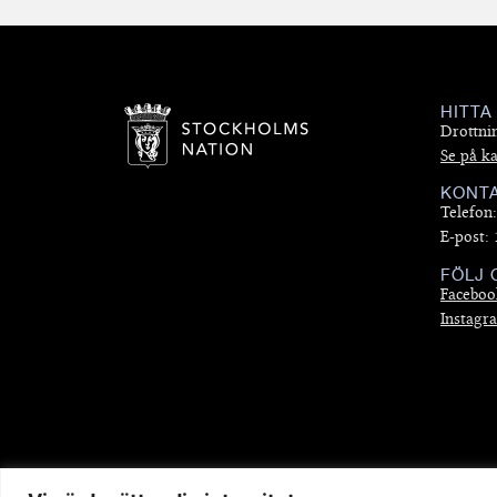
HITTA
Drottni
Se på ka
KONT
Telefon
E-post:
FÖLJ 
Faceboo
Instagr