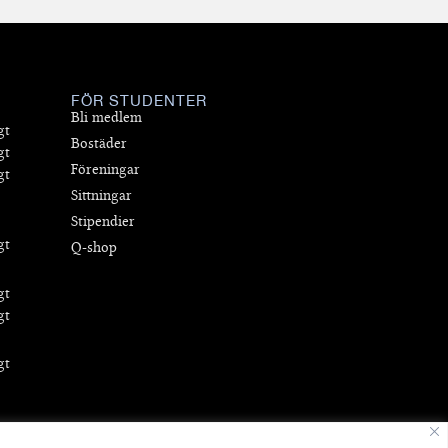
FÖR STUDENTER
Bli medlem
gt
Bostäder
gt
Föreningar
gt
Sittningar
Stipendier
gt
Q-shop
gt
gt
gt