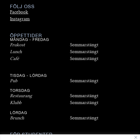
FÖLJ OSS
Facebook
Instagram
ÖPPETTIDER
MÅNDAG - FREDAG
Frukost
Sommarstängt
Lunch
Sommarstängt
Café
Sommarstängt
TISDAG - LÖRDAG
Pub
Sommarstängt
TORSDAG
Restaurang
Sommarstängt
Klubb
Sommarstängt
LÖRDAG
Brunch
Sommarstängt
FÖR STUDENTER
Bli medlem