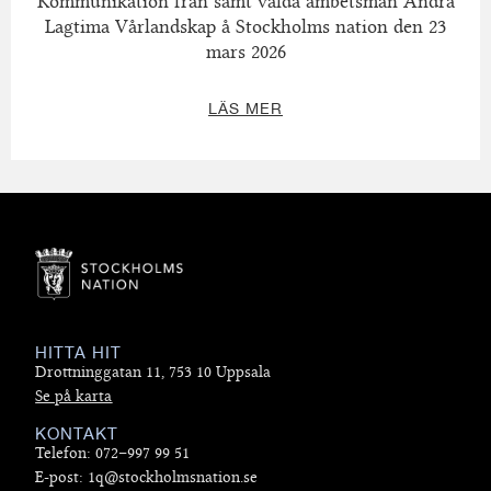
Kommunikation från samt valda ämbetsmän Andra
Lagtima Vårlandskap å Stockholms nation den 23
mars 2026
LÄS MER
HITTA HIT
Drottninggatan 11, 753 10 Uppsala
Se på karta
KONTAKT
Telefon: 072–997 99 51
E-post: 1q@stockholmsnation.se