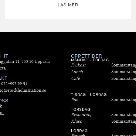
LÄS MER
 HIT
ÖPPETTIDER
MÅNDAG - FREDAG
nggatan 11, 753 10 Uppsala
Frukost
Sommarstän
rta
Lunch
Sommarstän
AKT
Café
Sommarstän
: 072–997 99 51
 1q@stockholmsnation.se
TISDAG - LÖRDAG
Pub
Sommarstän
OSS
k
TORSDAG
am
Restaurang
Sommarstän
Klubb
Sommarstän
LÖRDAG
Brunch
Sommarstän