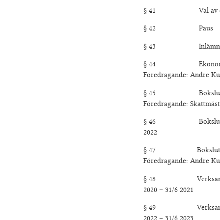
§ 41 Val av en Andre
§ 42 Paus
§ 43 Inlämnande 
§ 44 Ekonomisk ra
Föredragande: Andre Ku
§ 45 Bokslut och Revi
Föredragande: Skattmäs
§ 46 Bokslut och Verk
2022
§ 47 Bokslut Verksa
Föredragande: Andre K
§ 48 Verksamhetsberät
2020 – 31/6 2021
§ 49 Verksamhetsberät
2022 – 31/6 2023