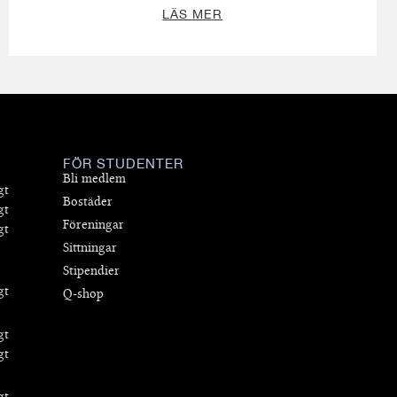
LÄS MER
FÖR STUDENTER
Bli medlem
gt
Bostäder
gt
Föreningar
gt
Sittningar
Stipendier
gt
Q-shop
gt
gt
gt