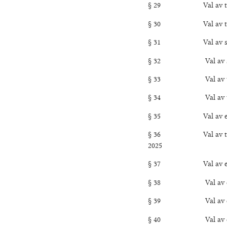
§ 29 Val av två Lunc
§ 30 Val av tre Fruk
§ 31 Val av sex Dag
§ 32 Val av sex Kväl
§ 33 Val av två Klub
§ 34 Val av två Barm
§ 35 Val av en Natio
§ 36 Val av tre Ledam
2025
§ 37 Val av en Ledam
§ 38 Val av en Skattm
§ 39 Val av en Bakfi
§ 40 Val av en Resta