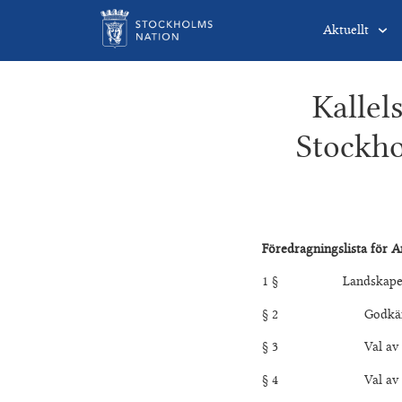
Aktuellt
Kallel
Stockho
Föredragningslista för 
1 § Landskapets 
§ 2 Godkännande
§ 3 Val av två j
§ 4 Val av fyra 