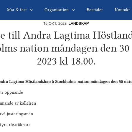
Mat & fest
Organisation
Bostäder
Kontakt
15 OKT, 2023
LANDSKAP
se till Andra Lagtima Höstlan
lms nation måndagen den 30
2023 kl 18.00.
Andra Lagtima Höstlandskap å Stockholms nation måndagen den 30 oktob
öppnande
 av kallelsen
usteringsmän
rösträknare