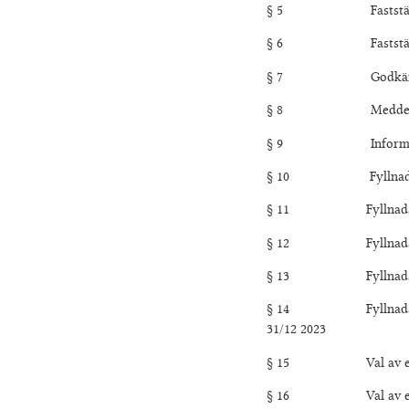
§ 5 Fastställand
§ 6 Fastställande 
§ 7 Godkännande a
§ 8 Meddela
§ 9 Information o
§ 10 Fyllnadsval av 
§ 11 Fyllnadsval av 
§ 12 Fyllnadsval av e
§ 13 Fyllnadsval av 
§ 14 Fyllnadsval av t
31/12 2023
§ 15 Val av en Kultu
§ 16 Val av en Fotog