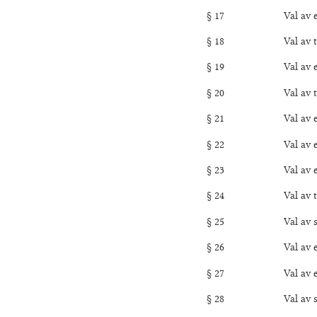
§ 17 Val av en Art D
§ 18 Val av två Reda
§ 19 Val av en Markn
§ 20 Val av två Mars
§ 21 Val av en Intern
§ 22 Val av en Notar
§ 23 Val av en Idrot
§ 24 Val av två Lan
§ 25 Val av sex Gard
§ 26 Val av en Ljusm
§ 27 Val av en Hovm
§ 28 Val av sex Uthy