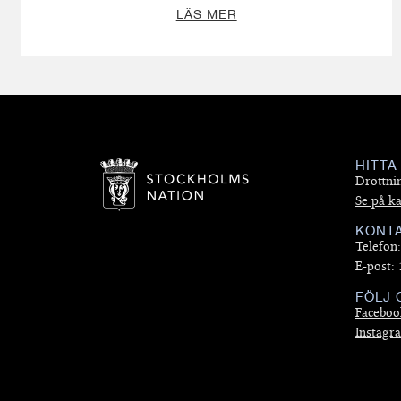
LÄS MER
HITTA
Drottni
Se på ka
KONT
Telefon
E-post:
FÖLJ 
Faceboo
Instagr