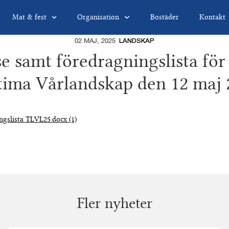
Mat & fest
Organisation
Bostäder
Kontakt
02 MAJ, 2025
LANDSKAP
se samt föredragningslista för
tima Vårlandskap den 12 maj 
ngslista TLVL25.docx (1)
Fler nyheter