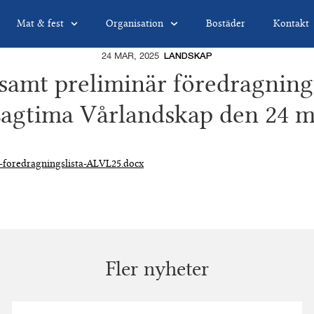
Mat & fest
Organisation
Bostäder
Kontakt
24 MAR, 2025
LANDSKAP
 samt preliminär föredragnings
agtima Vårlandskap den 24 m
r-foredragningslista-ALVL25.docx
Fler nyheter