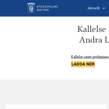
Aktuellt
Kallelse
Andra L
Kallelse-samt-prelimina
LADDA NER