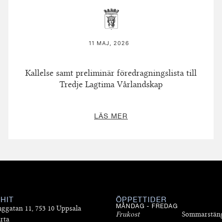
11 MAJ, 2026
Kallelse samt preliminär föredragningslista till
Tredje Lagtima Vårlandskap
LÄS MER
 HIT
ÖPPETTIDER
MÅNDAG - FREDAG
nggatan 11, 753 10 Uppsala
Frukost
Sommarstän
rta