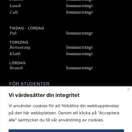
Lunch
Sommarstängt
Café
Sommarstängt
TISDAG - LÖRDAG
Pub
Sommarstängt
TORSDAG
Restaurang
Sommarstängt
Klubb
Sommarstängt
LÖRDAG
Brunch
Sommarstängt
FÖR STUDENTER
Bli medlem
Vi värdesätter din integritet
Bostäder
Föreningar
Vi använder cookies för att förbättra din webbupplevelse
Sittningar
på den här webbplatsen. Genom att klicka på "Acceptera
Stipendier
alla" samtycker du till vår användning av cookies.
Q-shop